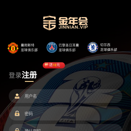
送
18
元
注册
登录